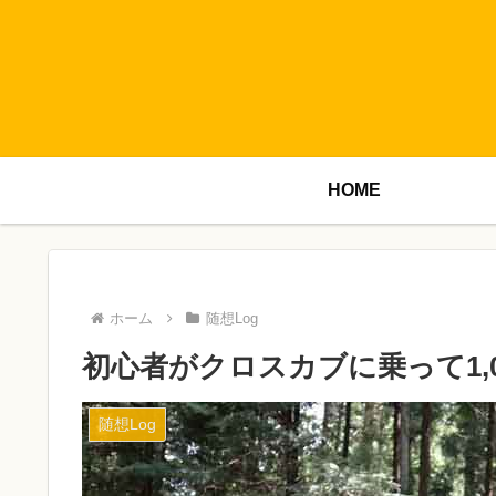
HOME
ホーム
随想Log
初心者がクロスカブに乗って1,
随想Log