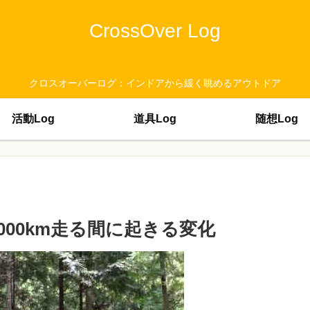
CrossOver Log
クロスオーバーログ：インドアから緩く眺めるアウトドア
活動Log
道具Log
随想Log
000km走る間に起きる変化