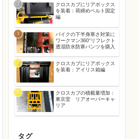
クロスカブにリアボックス
を装着：荷締めベルト固定
編
バイクの下半身寒さ対策に
ワークマン360°リフレクト
透湿防水防寒パンツを購入
クロスカブにリアボックス
を装着：アイリス箱編
クロスカブの積載量増加：
東京堂 リアオーバーキャ
リア
タグ