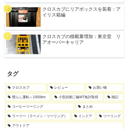
クロスカブにリアボックスを装着：ア
イリス箱編
クロスカブの積載量増加：東京堂 リ
アオーバーキャリア
タグ
クロスカブ
レビュー
お買い物
慣らし運転～1000km
小型自動二輪MT免許取得
雑記
コーヒーツーリング
まとめ
ラーツー（ラーメン・ツーリング）
インドア
ツーリング
アウトドア