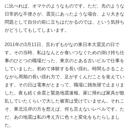
に比べれば、オマケのようなものです。ただ、先のような
日常的な不便さが、震災にあったような場合、より大きな
問題として自分の前に立ちはだかるのでは、という気持ち
がどうしてもしてしまいます。
2011年の3月11日、言わずもがなの東日本大震災の日で
す。その当時、私はなんとか食いつなぐための掛け持ち仕
事のひとつの職場だった、東京のとある古いビルで仕事を
していました。初めて体験する長い揺れ。時間もさること
ながら周期の長い揺れ方で、足がすくんだことを覚えてい
ます。その日は電車がとまって、職場に雑魚寝で止まりま
した。夜も続く余震と緊急地震速報。家に帰れば家具が散
乱していたくらいで大した被害は受けていません。それこ
そ、東北沿岸の方を想えば、何も言えないレベルです。た
だ、あの地震は私の考え方に色々と変化をもたらしまし
た。