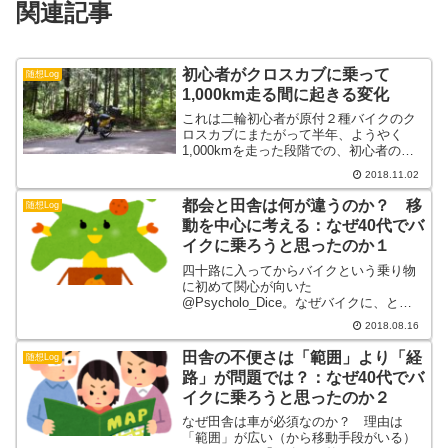
関連記事
初心者がクロスカブに乗って
随想Log
1,000km走る間に起きる変化
これは二輪初心者が原付２種バイクのク
ロスカブにまたがって半年、ようやく
1,000kmを走った段階での、初心者の心
境まとめです。
2018.11.02
都会と田舎は何が違うのか？ 移
随想Log
動を中心に考える：なぜ40代でバ
イクに乗ろうと思ったのか１
四十路に入ってからバイクという乗り物
に初めて関心が向いた
@Psycholo_Dice。なぜバイクに、とい
うあたりを書き残しておこうと思いま
2018.08.16
す。
田舎の不便さは「範囲」より「経
随想Log
路」が問題では？：なぜ40代でバ
イクに乗ろうと思ったのか２
なぜ田舎は車が必須なのか？ 理由は
「範囲」が広い（から移動手段がいる）