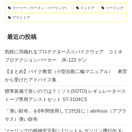
ラーツー（ラーメン・ツーリング）
インドア
ツーリング
アウトドア
最近の投稿
気軽に羽織れるプロテクター入りバイクウェア コミネ
プロテクションパーカー JK-122 ゲン
【まとめ】バイク教習（小型自動二輪マニュアル） 教官
から受けたアドバイス集
標準装備で良いのでは？｜ソト(SOTO) レギュレータース
トーブ専用アシストセット ST-3104CS
「薄い財布」を6年間使用して2代目に｜abrAsus（アブラ
サス）薄い財布
ツーリングの精神安定剤｜1リットル ガソリン携行缶 X-