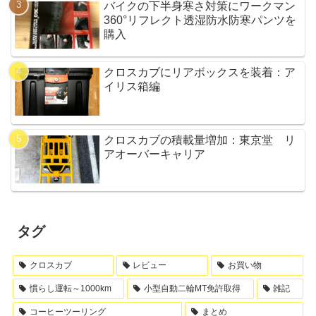
バイクの下半身寒さ対策にワークマン
360°リフレクト透湿防水防寒パンツを
購入
クロスカブにリアボックスを装着：ア
イリス箱編
クロスカブの積載量増加：東京堂 リ
アオーバーキャリア
タグ
クロスカブ
レビュー
お買い物
慣らし運転～1000km
小型自動二輪MT免許取得
雑記
コーヒーツーリング
まとめ