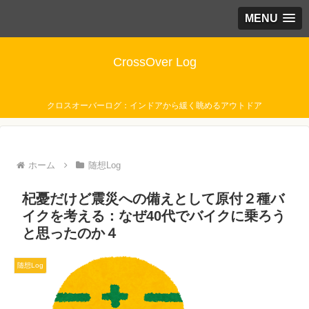
MENU
CrossOver Log
クロスオーバーログ：インドアから緩く眺めるアウトドア
ホーム
随想Log
杞憂だけど震災への備えとして原付２種バ
イクを考える：なぜ40代でバイクに乗ろう
と思ったのか４
随想Log