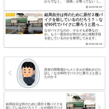
からでなく、「経路」が整ってない（か
ら移動距離が長くなる）から、という仮
2018.08.16
説。
結局自分は何のために原付２種バ
随想Log
イクを欲しているのだろう？：な
ぜ40代でバイクに乗ろうと思った
のか５
なぜバイクなのか、そもそも必要なの
か。もう一度自分が何のために移動手段
を欲しているのかを整理してみます。
2018.08.16
田舎の閉塞感からメンタルが崩れかけた
話し：なぜ40代でバイクに乗ろうと思っ
たのか３
結局自分は何のために原付２種バイクを
欲しているのだろう？：なぜ40代でバイ