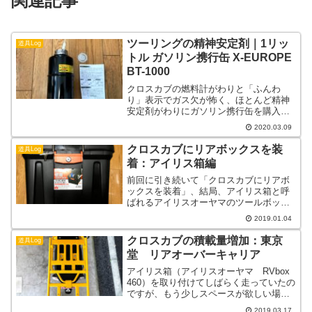
関連記事
ツーリングの精神安定剤｜1リッ
道具Log
トル ガソリン携行缶 X-EUROPE
BT-1000
クロスカブの燃料計がわりと「ふんわ
り」表示でガス欠が怖く、ほとんど精神
安定剤がわりにガソリン携行缶を購入し
ました。
2020.03.09
クロスカブにリアボックスを装
道具Log
着：アイリス箱編
前回に引き続いて「クロスカブにリアボ
ックスを装着」、結局、アイリス箱と呼
ばれるアイリスオーヤマのツールボック
スを買いました。
2019.01.04
クロスカブの積載量増加：東京
道具Log
堂 リアオーバーキャリア
アイリス箱（アイリスオーヤマ RVbox
460）を取り付けてしばらく走っていたの
ですが、もう少しスペースが欲しい場面
が...
2019.03.17