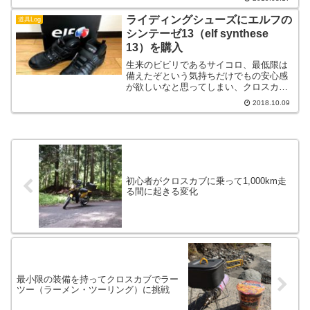
ライディングシューズにエルフの
道具Log
シンテーゼ13（elf synthese
13）を購入
生来のビビリであるサイコロ、最低限は
備えたぞという気持ちだけでもの安心感
が欲しいなと思ってしまい、クロスカブ
用ライディングシューズにエルフ（elf）
2018.10.09
のシンテーゼ13（synthese 13）を購入し
ました。
初心者がクロスカブに乗って1,000km走
る間に起きる変化
最小限の装備を持ってクロスカブでラー
ツー（ラーメン・ツーリング）に挑戦