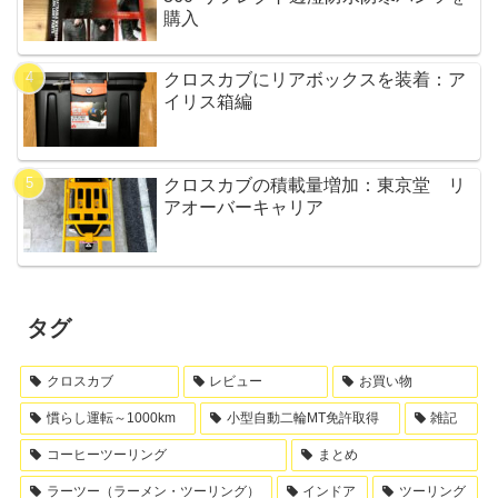
購入
クロスカブにリアボックスを装着：ア
イリス箱編
クロスカブの積載量増加：東京堂 リ
アオーバーキャリア
タグ
クロスカブ
レビュー
お買い物
慣らし運転～1000km
小型自動二輪MT免許取得
雑記
コーヒーツーリング
まとめ
ラーツー（ラーメン・ツーリング）
インドア
ツーリング