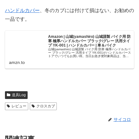
ハンドルカバー
、冬のカブには付けて損はない、お勧めの
一品です。
Amazon | 山城(yamashiro) 山城謹製 バイク用 防
寒 極厚ハンドルカバー ブラック/グレー 汎用タイ
プ YK-001 | ハンドルカバー | 車＆バイク
山城(yamashiro) 山城謹製 バイク用 防寒 極厚ハンドルカバ
ー ブラック/グレー 汎用タイプ YK-001がハンドルカバース
トアでいつでもお買い得。当日お急ぎ便対象商品は、当日
お届け可能です。アマゾン配送商品は、通常配送無料（一
amzn.to
部...
道具Log
レビュー
クロスカブ
サイコロ