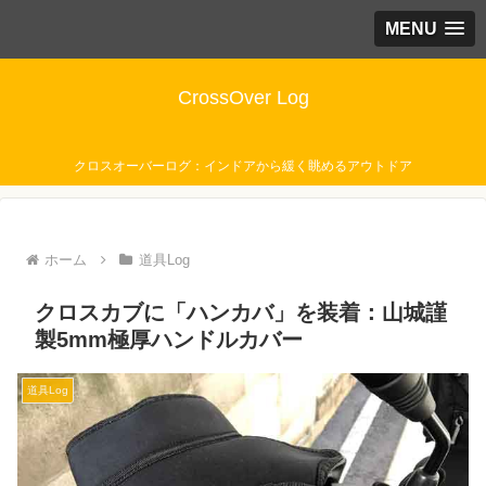
MENU
CrossOver Log
クロスオーバーログ：インドアから緩く眺めるアウトドア
ホーム
道具Log
クロスカブに「ハンカバ」を装着：山城謹
製5mm極厚ハンドルカバー
道具Log