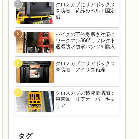
クロスカブにリアボックス
を装着：荷締めベルト固定
編
バイクの下半身寒さ対策に
ワークマン360°リフレクト
透湿防水防寒パンツを購入
クロスカブにリアボックス
を装着：アイリス箱編
クロスカブの積載量増加：
東京堂 リアオーバーキャ
リア
タグ