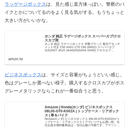
ラッゲージボックス
は、見た感じ直方体っぽい。警察のバ
イクとかについてるのをよく見る気がする。もうちょっと
大きい方がいいかな。
ホンダ 純正 ラゲージボックス スーパーカブ/クロ
スカブ用
ホンダ 純正 ラゲージボックス 半艶ブラック 取付アタッチ
メント付き C50 AA01 C70 C90 (HA02) スーパーカブ
110(JA07 JA10 JA44)/50(AA04 AA09) クロスカブ
50(AA06)/110(JA1...
amzn.to
ビジネスボックス
は、サイズと容量がちょうどいい感じ。
色はグレーしか選べない様子。購入するクロスカブがボス
グレーメタリックならこれが一番似合うと思う。
Amazon | Honda(ホンダ) ビジネスボックス
08L00-GT0-K00ZA | トップケース・リアボック
ス | 車＆バイク
Honda(ホンダ) ビジネスボックス 08L00-GT0-K00ZAがト
ップケース・リアボックスストアでいつでもお買い得。当
日お急ぎ便対象商品は、当日お届け可能です。アマゾン配
送商品は、通常配送無料（一部除く）。