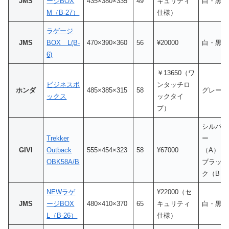
JMS
ージBOX
435×380×335
49
キュリティ
白・黒
M（B-27）
仕様）
ラゲージ
JMS
BOX L(B-
470×390×360
56
¥20000
白・黒
6)
￥13650（ワ
ビジネスボ
ンタッチロ
ホンダ
485×385×315
58
グレー
ックス
ックタイ
プ）
シルバ
Trekker
ー
GIVI
Outback
555×454×323
58
¥67000
（A）・
OBK58A/B
ブラッ
ク（B）
NEWラゲ
¥22000（セ
JMS
ージBOX
480×410×370
65
キュリティ
白・黒
L（B-26）
仕様）