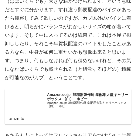
（ほぼいくらでも）大きな箱がつけられます、という意味
だとすぐに分かります。すれ違う郵便配達のバイクがあっ
たら観察してみて欲しいのですが、カブ以外のバイクに着
けると、明らかにバランスがおかしいサイズの箱が着いて
います。そして中に入ってるのは紙束で、これは本屋で棚
卸ししたり、それこそ年賀状配達のバイトをしたことがあ
る方なら、中身が如何に重たいかも想像出来ると思いま
す。つまり、何もしなければ何も積めないけれど、その気
になればいくらでも載せられる（と錯覚するほどの）積載
が可能なのがカブ、ということです。
Amazon.co.jp: 旭精器製作所 集配用大型キャリー
ボックス 【白】 : ホビー
Amazon.co.jp: 旭精器製作所 集配用大型キャリーボックス
【白】 : ホビー
amzn.to
もちろん人によってはフロントキャリアをつけてそこに何