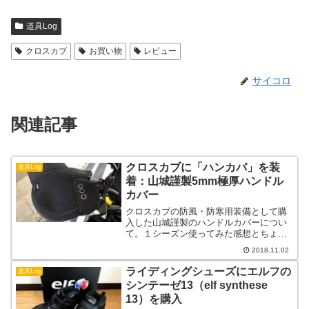
道具Log
クロスカブ
お買い物
レビュー
サイコロ
関連記事
クロスカブに「ハンカバ」を装
道具Log
着：山城謹製5mm極厚ハンドル
カバー
クロスカブの防風・防寒用装備として購
入した山城謹製のハンドルカバーについ
て。１シーズン使ってみた感想とちょっ
とした加工など
2018.11.02
ライディングシューズにエルフの
道具Log
シンテーゼ13（elf synthese
13）を購入