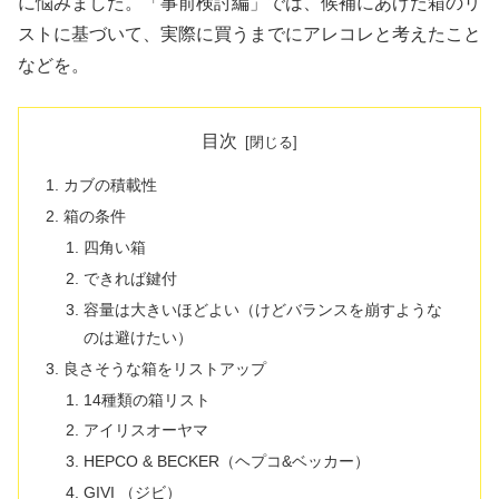
に悩みました。「事前検討編」では、候補にあげた箱のリ
ストに基づいて、実際に買うまでにアレコレと考えたこと
などを。
目次
カブの積載性
箱の条件
四角い箱
できれば鍵付
容量は大きいほどよい（けどバランスを崩すような
のは避けたい）
良さそうな箱をリストアップ
14種類の箱リスト
アイリスオーヤマ
HEPCO & BECKER（ヘプコ&ベッカー）
GIVI （ジビ）