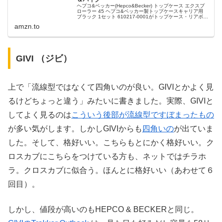
ヘプコ&ベッカー(Hepco&Becker) トップケース エクスプ
ローラー 45 ヘプコ&ベッカー製トップケースキャリア用
ブラック 1セット 610217-0001がトップケース・リアボッ
クスストアでいつでもお買い得。当日お急ぎ便対象商...
amzn.to
GIVI （ジビ）
上で「流線型ではなくて四角いのが良い。GIVIとかよく見
るけどちょっと違う」みたいに書きました。実際、GIVIと
してよく見るのは
こういう後部が流線型ですぼまったもの
が多い気がします。しかしGIVIからも
四角いの
が出ていま
した。そして、格好いい。こちらもとにかく格好いい。ク
ロスカブにこちらをつけている方も、ネットではチラホ
ラ。クロスカブに似合う。ほんとに格好いい（あわせて６
回目）。
しかし、値段が高いのもHEPCO & BECKERと同じ。