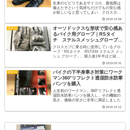
生来のビビリであるサイコロ、最低限は
備えたぞという気持ちだけでもの安心感
が欲しいなと思ってしまい、クロスカブ
用ライディングシューズにエルフ（elf）
2018.10.09
のシンテーゼ13（synthese 13）を購入し
ました。
オーソドックスな形状で安心感あ
道具Log
るバイク用グローブ｜RSタイ
チ ステルスメッシュグローブ
（RST434）
クロスカブに乗る時に使用しているグロ
ーブ「RSタイチ　RST434 ステルス メッ
シュ グローブ」。購入後1年半ほど経過
した現時点での使用感です。
2019.05.31
バイクの下半身寒さ対策にワーク
道具Log
マン360°リフレクト透湿防水防寒
パンツを購入
人生初のワークマン。360°リフレクト透
湿防水防寒パンツを購入し、その機能の
高さ、価格の安さに非常に満足しました
2018.10.12