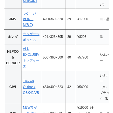
MHB-460
ジ）
ラゲージ
JMS
BOX
420×360×320
39
¥17000
白・黒
M(B-7)
ラッゲージ
ホンダ
401×323×305
39
¥8295
黒
ボックス
ALU
HEPCO
EXCLUSIV
シルバ
&
500×360×300
40
¥57700
トップケー
ー
BECKER
ス
シルバ
Trekker
ー
GIVI
Outback
454×409×323
42
¥54000
（A）・
OBK42A/B
ブラッ
ク（B）
NEWラゲ
¥19000（セ