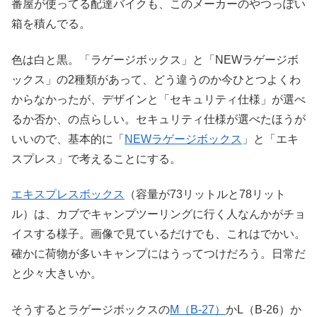
番屋が使ってる配達バイクも、このメーカーのやつっぽい
箱を積んでる。
色は白と黒。「ラゲージボックス」と「NEWラゲージボ
ックス」の2種類があって、どう違うのか今ひとつよくわ
からなかったが、デザインと「セキュリティ仕様」が選べ
るか否か、の点らしい。セキュリティ仕様が選べたほうが
いいので、基本的に「
NEWラゲージボックス
」と「エキ
スプレス」で考えることにする。
エキスプレスボックス
（容量が73リットルと78リット
ル）は、カブでキャンプツーリングに行く人なんかがチョ
イスする様子。画像で見ているだけでも、これはでかい。
確かに荷物が多いキャンプにはうってつけだろう。日常だ
と少々大きいか。
そうするとラゲージボックスの
M（B-27）
かL（B-26）か