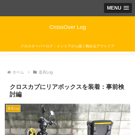
MENU
CrossOver Log
クロスオーバーログ：インドアから緩く眺めるアウトドア
ホーム
道具Log
クロスカブにリアボックスを装着：事前検
討編
道具Log