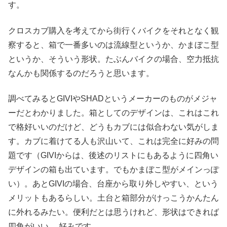
す。
クロスカブ購入を考えてから街行くバイクをそれとなく観
察すると、箱で一番多いのは流線型というか、かまぼこ型
というか、そういう形状。たぶんバイクの場合、空力抵抗
なんかも関係するのだろうと思います。
調べてみるとGIVIやSHADというメーカーのものがメジャ
ーだとわかりました。箱としてのデザインは、これはこれ
で格好いいのだけど、どうもカブには似合わない気がしま
す。カブに着けてる人も沢山いて、これは完全に好みの問
題です（GIVIからは、後述のリストにもあるように四角い
デザインの箱も出ています。でもかまぼこ型がメインっぽ
い）。あとGIVIの場合、台座から取り外しやすい、という
メリットもあるらしい。土台と箱部分がけっこうかんたん
に外れるみたい。便利だとは思うけれど、形状はできれば
四角がいい。 好みです。