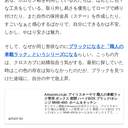
ある。ホムセン箱を利用している人たちは、ほんとに色々
な工夫をしている。取り外し易さを優先してロープで縛り
付けたり、また自作の保持金具（ステー）を作成したり。
すごいなぁと感心するばかりで、自分にできるかは不安。
しかし、やはり安さは魅力。
そして、なぜか同じ形状なのに
ブラックになると「職人の
車載ラック」というシリーズになる
らしい。こっちの方
は、クロスカブに結構似合う気がする。最初に探していた
時はこの色の存在は知らなかったのだが、ブラックを見つ
けた途端に、自分の中で急上昇。
Amazon.co.jp: アイリスオーヤマ 職人の車載ラッ
ク専用 ボックス 密閉 ハードBOX ブラック/オレ
ンジ MHB-460: ホーム＆キッチン
オンライン通販のAmazon公式サイトなら、アイリスオー
ヤマ 職人の車載ラック専用 ボックス 密閉 ハードBOX ブラ
ック/オレンジ MHB-460をホーム＆キッチンストアで、い
つでもお安く。当日お急ぎ便対象商品は、当日お届け可能
amzn.to
です。アマ...