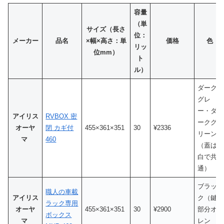
容量
（単
サイズ（長さ
位：
メーカー
品名
×幅×高さ：単
価格
色
リッ
位mm）
ト
ル）
ダーク
グレ
ー・ダ
アイリス
RVBOX 密
ークグ
オーヤ
閉 カギ付
455×361×351
30
¥2336
リーン
マ
460
（蓋は
白で共
通）
ブラッ
職人の車載
アイリス
ク（鍵
ラック専用
オーヤ
455×361×351
30
¥2900
部分オ
ボックス
マ
レン