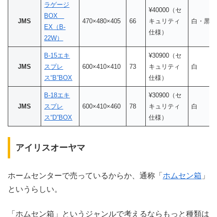
ラゲージ
¥40000（セ
BOX
JMS
470×480×405
66
キュリティ
白・黒
EX（B-
仕様）
22W）
B-15エキ
¥30900（セ
JMS
スプレ
600×410×410
73
キュリティ
白
ス“B”BOX
仕様）
B-18エキ
¥30900（セ
JMS
スプレ
600×410×460
78
キュリティ
白
ス“D”BOX
仕様）
アイリスオーヤマ
ホームセンターで売っているからか、通称「
ホムセン箱
」
というらしい。
「ホムセン箱」というジャンルで考えるならもっと種類は