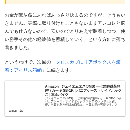
お金が無尽蔵にあればあっさり決まるのですが、そうもい
きません。実際に取り付けたこともないままアレコレと悩
んでも仕方ないので、安いのでとりあえず装着しつつ、使
い勝手その他の経験値を蓄積していく、という方針に落ち
着きました。
というわけで、次回の「
クロスカブにリアボックスを装
着：アイリス箱編
」に続きます。
Amazon | ジェイエムエス(JMS) 一七式特殊荷箱
(中) カーキ SB-1K | パニアケース・サイドボック
ス | 車＆バイク
ジェイエムエス(JMS) 一七式特殊荷箱(中) カーキ SB-1Kが
パニアケース・サイドボックスストアでいつでもお買い
得。当日お急ぎ便対象商品は、当日お届け可能です。アマ
ゾン配送商品は、通常配送無料（一部除く）。
amzn.to