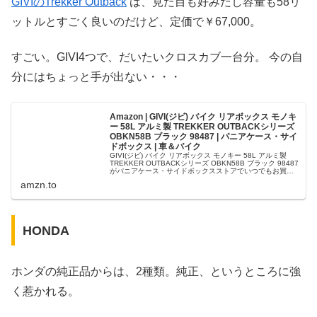
GIVIのTrekker Outback
は、見た目も好みだし容量も58リ
ットルとすごく良いのだけど、定価で￥67,000。
すごい。GIVI4つで、だいたいクロスカブ一台分。 今の自
分にはちょっと手が出ない・・・
Amazon | GIVI(ジビ) バイク リアボックス モノキ
ー 58L アルミ製 TREKKER OUTBACKシリーズ
OBKN58B ブラック 98487 | パニアケース・サイ
ドボックス | 車＆バイク
GIVI(ジビ) バイク リアボックス モノキー 58L アルミ製
TREKKER OUTBACKシリーズ OBKN58B ブラック 98487
がパニアケース・サイドボックスストアでいつでもお買い
得。当日お急ぎ便対象商品は、当日お届け可能で...
amzn.to
HONDA
ホンダの純正品からは、2種類。純正、というところに強
く惹かれる。