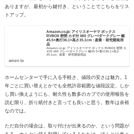
ありますが、最初から鍵付き、ということでこちらをリス
トアップ。
Amazon.co.jp: アイリスオーヤマ ボックス
RVBOX 密閉 カギ付 460 グレー/ダークグレー 幅
45.5×奥行36.1×高さ35.1cm : 産業・研究開発用
品
Amazon.co.jp: アイリスオーヤマ ボックス RVBOX 密閉 カ
ギ付 460 グレー/ダークグレー 幅45.5×奥行36.1×高さ
35.1cm : 産業・研究開発用品
amzn.to
ホームセンターで手に入る手軽さ、値段の安さは魅力。1
年ごとに買い替えとかでも全然許容範囲な値段設定。しか
し買い換えようにも、耐久性も数多のカブでの使用報告を
読む限り、折り紙付きと言っても良いと思う。数年は余裕
なのでは。
ただ自分の場合は、取り付けが出来るのか、という問題が