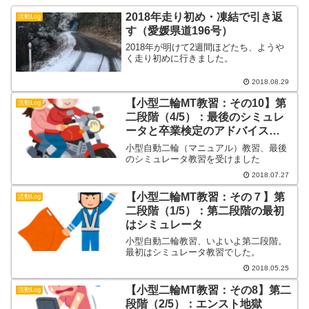
2018年走り初め・凍結で引き返
活動Log
す（愛媛県道196号）
2018年が明けて2週間ほどたち、ようや
く走り初めに行きました。
2018.08.29
【小型二輪MT教習：その10】第
活動Log
二段階（4/5）：最後のシミュレ
ータと卒業検定のアドバイス
（？）
小型自動二輪（マニュアル）教習、最後
のシミュレータ教習を受けました
2018.07.27
【小型二輪MT教習：その７】第
活動Log
二段階（1/5）：第二段階の最初
はシミュレータ
小型自動二輪教習、いよいよ第二段階。
最初はシミュレータ教習でした。
2018.05.25
【小型二輪MT教習：その8】第二
活動Log
段階（2/5）：エンスト地獄