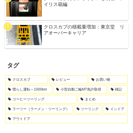
イリス箱編
クロスカブの積載量増加：東京堂 リ
アオーバーキャリア
タグ
クロスカブ
レビュー
お買い物
慣らし運転～1000km
小型自動二輪MT免許取得
雑記
コーヒーツーリング
まとめ
ラーツー（ラーメン・ツーリング）
ツーリング
インドア
アウトドア