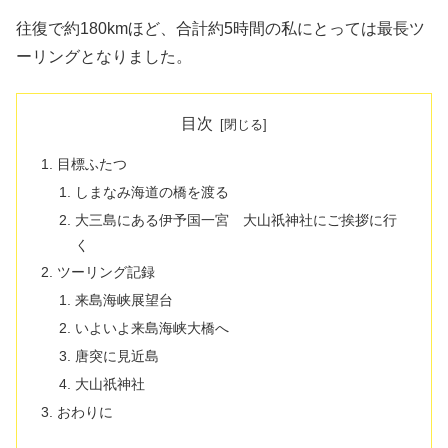
往復で約180kmほど、合計約5時間の私にとっては最長ツ
ーリングとなりました。
目次
目標ふたつ
しまなみ海道の橋を渡る
大三島にある伊予国一宮 大山祇神社にご挨拶に行
く
ツーリング記録
来島海峡展望台
いよいよ来島海峡大橋へ
唐突に見近島
大山祇神社
おわりに