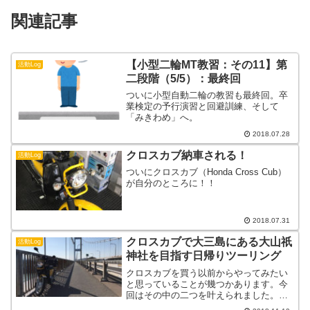
関連記事
【小型二輪MT教習：その11】第
活動Log
二段階（5/5）：最終回
ついに小型自動二輪の教習も最終回。卒
業検定の予行演習と回避訓練、そして
「みきわめ」へ。
2018.07.28
クロスカブ納車される！
活動Log
ついにクロスカブ（Honda Cross Cub）
が自分のところに！！
2018.07.31
クロスカブで大三島にある大山祇
活動Log
神社を目指す日帰りツーリング
クロスカブを買う以前からやってみたい
と思っていることが幾つかあります。今
回はその中の二つを叶えられました。し
まなみ海道の...