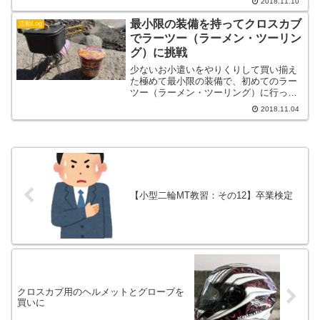
2018.11.10
最小限の装備を持ってクロスカブ
活動Log
でラーツー（ラーメン・ツーリン
グ）に挑戦
少ないお小遣いをやりくりして買い揃え
た極めて最小限の装備で、初めてのラー
ツー（ラーメン・ツーリング）に行って
みました。
2018.11.04
【小型二輪MT教習：その12】卒業検定
クロスカブ用のヘルメットとグローブを
買いに