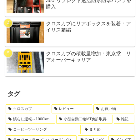
360°リフレクト透湿防水防寒パンツを
購入
クロスカブにリアボックスを装着：ア
イリス箱編
クロスカブの積載量増加：東京堂 リ
アオーバーキャリア
タグ
クロスカブ
レビュー
お買い物
慣らし運転～1000km
小型自動二輪MT免許取得
雑記
コーヒーツーリング
まとめ
ラーツー（ラーメン・ツーリング）
ツーリング
インドア