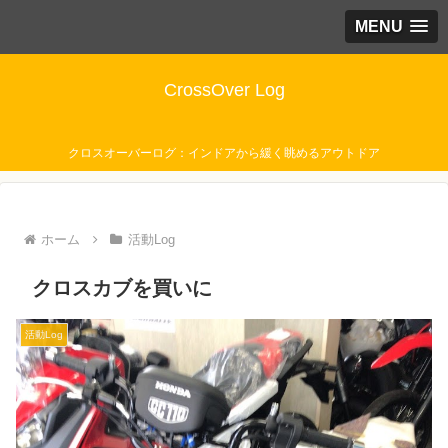
MENU
CrossOver Log
クロスオーバーログ：インドアから緩く眺めるアウトドア
ホーム
活動Log
クロスカブを買いに
活動Log