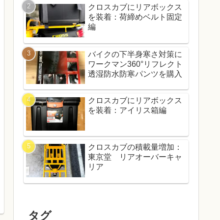
クロスカブにリアボックス
を装着：荷締めベルト固定
編
バイクの下半身寒さ対策に
ワークマン360°リフレクト
透湿防水防寒パンツを購入
クロスカブにリアボックス
を装着：アイリス箱編
クロスカブの積載量増加：
東京堂 リアオーバーキャ
リア
タグ